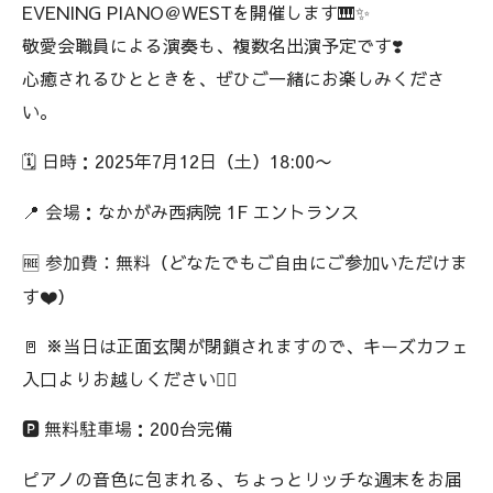
EVENING PIANO＠WESTを開催します🎹✨
敬愛会職員による演奏も、複数名出演予定です❣️
心癒されるひとときを、ぜひご一緒にお楽しみくださ
い。
🗓
：2025年7月12日（土）18:00〜
日時
📍
：なかがみ西病院 1F エントランス
会場
🆓
（どなたでもご自由にご参加いただけま
参加費：無料
す❤️）
🚪 ※当日は正面玄関が閉鎖されますので、キーズカフェ
入口よりお越しください🙇‍♂️
🅿️
：200台完備
無料駐車場
ピアノの音色に包まれる、ちょっとリッチな週末をお届