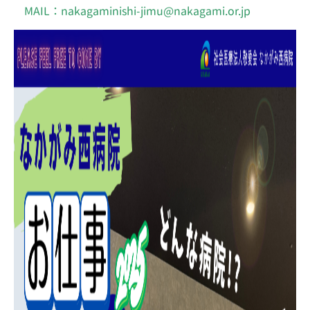
MAIL：nakagaminishi-jimu@nakagami.or.jp